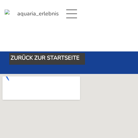
Archiv
Bei der aufgerufenen Seite handelt es sich um
ein automatisch erzeugtes Archiv, das nicht zur
öffentlichen Einsicht zur Verfügung steht.
ZURÜCK ZUR STARTSEITE